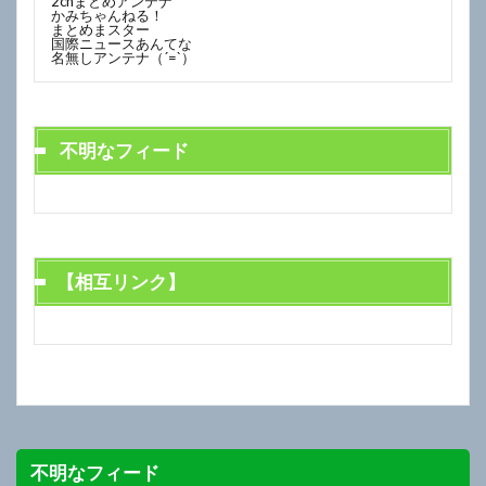
2chまとめアンテナ
かみちゃんねる！
まとめまスター
国際ニュースあんてな
名無しアンテナ（´=`）
不明なフィード
【相互リンク】
不明なフィード