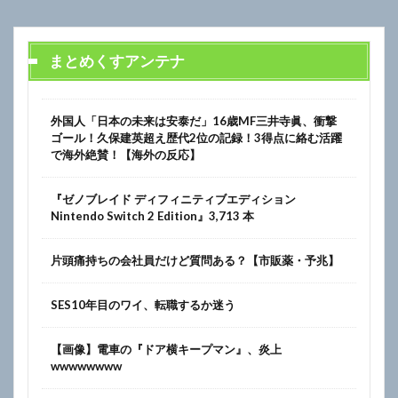
まとめくすアンテナ
外国人「日本の未来は安泰だ」16歳MF三井寺眞、衝撃
ゴール！久保建英超え歴代2位の記録！3得点に絡む活躍
で海外絶賛！【海外の反応】
『ゼノブレイド ディフィニティブエディション
Nintendo Switch 2 Edition』3,713 本
片頭痛持ちの会社員だけど質問ある？【市販薬・予兆】
SES10年目のワイ、転職するか迷う
【画像】電車の『ドア横キープマン』、炎上
wwwwwwww