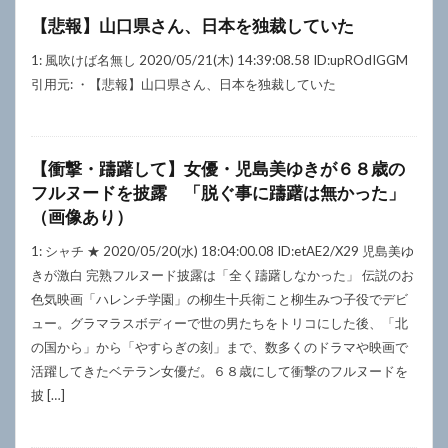
【悲報】山口県さん、日本を独裁していた
1: 風吹けば名無し 2020/05/21(木) 14:39:08.58 ID:upROdIGGM
引用元: ・【悲報】山口県さん、日本を独裁していた
【衝撃・躊躇して】女優・児島美ゆきが６８歳の
フルヌードを披露 「脱ぐ事に躊躇は無かった」
（画像あり）
1: シャチ ★ 2020/05/20(水) 18:04:00.08 ID:etAE2/X29 児島美ゆ
きが激白 完熟フルヌード披露は「全く躊躇しなかった」 伝説のお
色気映画「ハレンチ学園」の柳生十兵衛こと柳生みつ子役でデビ
ュー。グラマラスボディーで世の男たちをトリコにした後、「北
の国から」から「やすらぎの刻」まで、数多くのドラマや映画で
活躍してきたベテラン女優だ。６８歳にして衝撃のフルヌードを
披 […]